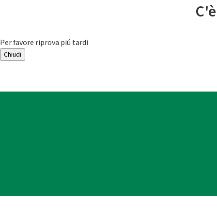
C'è
Per favore riprova piú tardi
Chiudi