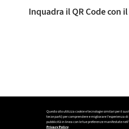
Inquadra il QR Code con i
Questo sito utilizza cookie e tecnologie similari per il suo
terze parti) per comprendere e migliorare l’esperienza di n
pubblicità in linea con le tue preferenze manifestate nell
Privacy Policy
.