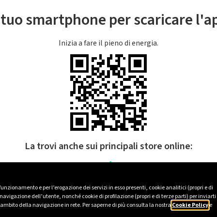
l tuo smartphone per scaricare l'
Inizia a fare il pieno di energia.
La trovi anche sui principali store online:
 funzionamento e per l’erogazione dei servizi in esso presenti, cookie analitici (propri e di
avigazione dell’utente, nonché cookie di profilazione (propri e di terze parti) per inviarti
’ambito della navigazione in rete. Per saperne di più consulta la nostra
Cookie Policy
e