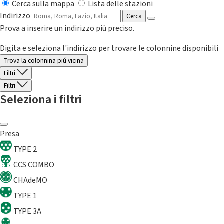
Cerca sulla mappa
Lista delle stazioni
Indirizzo
Cerca
Prova a inserire un indirizzo più preciso.
Digita e seleziona l'indirizzo per trovare le colonnine disponibili
Trova la colonnina piú vicina
Filtri
Filtri
Seleziona i filtri
Presa
TYPE 2
CCS COMBO
CHAdeMO
TYPE 1
TYPE 3A