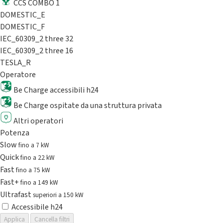
CCS COMBO 1
DOMESTIC_E
DOMESTIC_F
IEC_60309_2 three 32
IEC_60309_2 three 16
TESLA_R
Operatore
Be Charge accessibili h24
Be Charge ospitate da una struttura privata
Altri operatori
Potenza
Slow
fino a 7 kW
Quick
fino a 22 kW
Fast
fino a 75 kW
Fast+
fino a 149 kW
Ultrafast
superiori a 150 kW
Accessibile h24
Applica
Cancella filtri