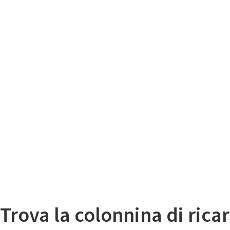
Il
Mappa colonnine di ricarica auto elettriche
Trova la colonnina di ricar