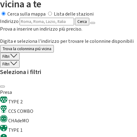
vicina a te
Cerca sulla mappa
Lista delle stazioni
Indirizzo
Cerca
Prova a inserire un indirizzo più preciso.
Digita e seleziona l'indirizzo per trovare le colonnine disponibili
Trova la colonnina piú vicina
Filtri
Filtri
Seleziona i filtri
Presa
TYPE 2
CCS COMBO
CHAdeMO
TYPE 1