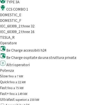
TYPE 3A
CCS COMBO 1
DOMESTIC_E
DOMESTIC_F
IEC_60309_2 three 32
IEC_60309_2 three 16
TESLA_R
Operatore
Be Charge accessibili h24
Be Charge ospitate da una struttura privata
Altri operatori
Potenza
Slow
fino a 7 kW
Quick
fino a 22 kW
Fast
fino a 75 kW
Fast+
fino a 149 kW
Ultrafast
superiori a 150 kW