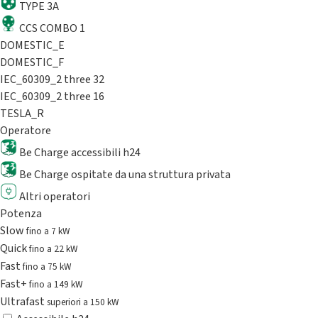
TYPE 3A
CCS COMBO 1
DOMESTIC_E
DOMESTIC_F
IEC_60309_2 three 32
IEC_60309_2 three 16
TESLA_R
Operatore
Be Charge accessibili h24
Be Charge ospitate da una struttura privata
Altri operatori
Potenza
Slow
fino a 7 kW
Quick
fino a 22 kW
Fast
fino a 75 kW
Fast+
fino a 149 kW
Ultrafast
superiori a 150 kW