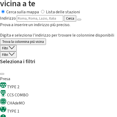
vicina a te
Cerca sulla mappa
Lista delle stazioni
Indirizzo
Cerca
Prova a inserire un indirizzo più preciso.
Digita e seleziona l'indirizzo per trovare le colonnine disponibili
Trova la colonnina piú vicina
Filtri
Filtri
Seleziona i filtri
Presa
TYPE 2
CCS COMBO
CHAdeMO
TYPE 1