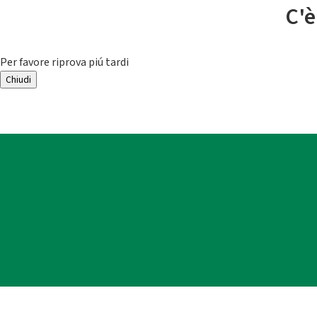
C'è
Per favore riprova piú tardi
Chiudi