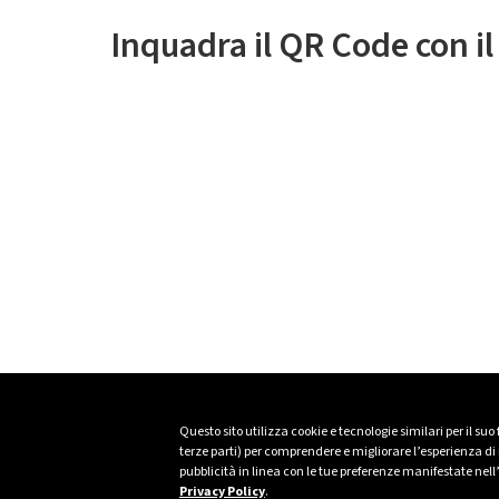
Inquadra il QR Code con i
Questo sito utilizza cookie e tecnologie similari per il suo
terze parti) per comprendere e migliorare l’esperienza di n
pubblicità in linea con le tue preferenze manifestate nell
Privacy Policy
.