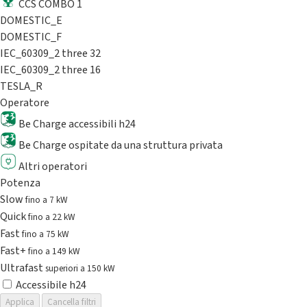
CCS COMBO 1
DOMESTIC_E
DOMESTIC_F
IEC_60309_2 three 32
IEC_60309_2 three 16
TESLA_R
Operatore
Be Charge accessibili h24
Be Charge ospitate da una struttura privata
Altri operatori
Potenza
Slow
fino a 7 kW
Quick
fino a 22 kW
Fast
fino a 75 kW
Fast+
fino a 149 kW
Ultrafast
superiori a 150 kW
Accessibile h24
Applica
Cancella filtri