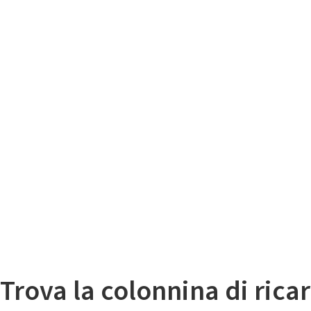
Il
Mappa colonnine di ricarica auto elettriche
Trova la colonnina di ricar