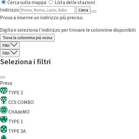
Cerca sulla mappa
Lista delle stazioni
Indirizzo
Cerca
Prova a inserire un indirizzo più preciso.
Digita e seleziona l'indirizzo per trovare le colonnine disponibili
Trova la colonnina piú vicina
Filtri
Filtri
Seleziona i filtri
Presa
TYPE 2
CCS COMBO
CHAdeMO
TYPE 1
TYPE 3A