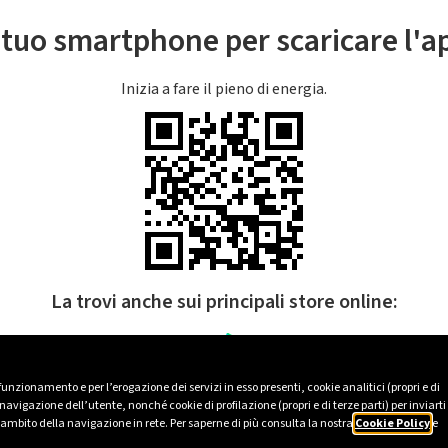
l tuo smartphone per scaricare l'
Inizia a fare il pieno di energia.
La trovi anche sui principali store online:
 funzionamento e per l’erogazione dei servizi in esso presenti, cookie analitici (propri e di
avigazione dell’utente, nonché cookie di profilazione (propri e di terze parti) per inviarti
’ambito della navigazione in rete. Per saperne di più consulta la nostra
Cookie Policy
e