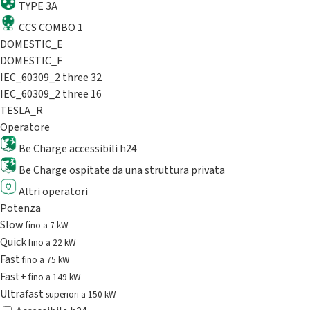
TYPE 3A
CCS COMBO 1
DOMESTIC_E
DOMESTIC_F
IEC_60309_2 three 32
IEC_60309_2 three 16
TESLA_R
Operatore
Be Charge accessibili h24
Be Charge ospitate da una struttura privata
Altri operatori
Potenza
Slow
fino a 7 kW
Quick
fino a 22 kW
Fast
fino a 75 kW
Fast+
fino a 149 kW
Ultrafast
superiori a 150 kW