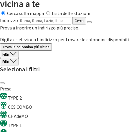
vicina a te
Cerca sulla mappa
Lista delle stazioni
Indirizzo
Cerca
Prova a inserire un indirizzo più preciso.
Digita e seleziona l'indirizzo per trovare le colonnine disponibili
Trova la colonnina piú vicina
Filtri
Filtri
Seleziona i filtri
Presa
TYPE 2
CCS COMBO
CHAdeMO
TYPE 1