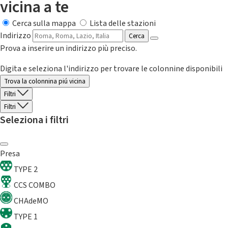
vicina a te
Cerca sulla mappa
Lista delle stazioni
Indirizzo
Cerca
Prova a inserire un indirizzo più preciso.
Digita e seleziona l'indirizzo per trovare le colonnine disponibili
Trova la colonnina piú vicina
Filtri
Filtri
Seleziona i filtri
Presa
TYPE 2
CCS COMBO
CHAdeMO
TYPE 1