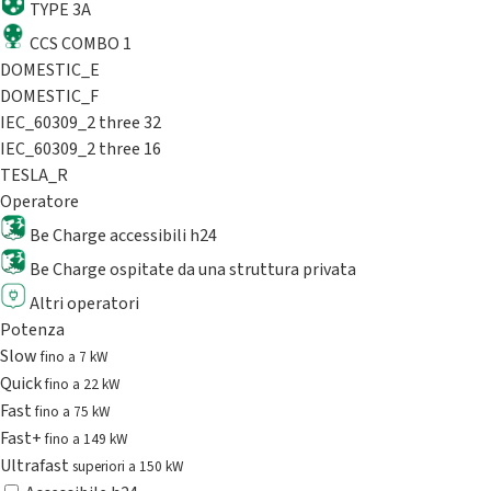
TYPE 3A
CCS COMBO 1
DOMESTIC_E
DOMESTIC_F
IEC_60309_2 three 32
IEC_60309_2 three 16
TESLA_R
Operatore
Be Charge accessibili h24
Be Charge ospitate da una struttura privata
Altri operatori
Potenza
Slow
fino a 7 kW
Quick
fino a 22 kW
Fast
fino a 75 kW
Fast+
fino a 149 kW
Ultrafast
superiori a 150 kW