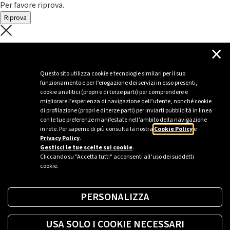
Per favore riprova.
Riprova
C'è un problema con il recupero dei
×
dati.
Questo sito utilizza cookie e tecnologie similari per il suo
funzionamento e per l’erogazione dei servizi in esso presenti,
Per favore riprova piú tardi
cookie analitici (propri e di terze parti) per comprendere e
migliorare l’esperienza di navigazione dell’utente, nonché cookie
Chiudi
di profilazione (propri e di terze parti) per inviarti pubblicità in linea
con le tue preferenze manifestate nell’ambito della navigazione
in rete. Per saperne di più consulta la nostra
Cookie Policy
e
Privacy Policy
.
Sei un’azienda o una PA?
Gestisci le tue scelte sui cookie
.
Cliccando su "Accetta tutti" acconsenti all’uso dei suddetti
cookie.
Trova la soluzione più giusta per te.
PERSONALIZZA
Richiedi una colonnina
USA SOLO I COOKIE NECESSARI