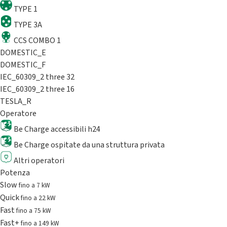
TYPE 1
TYPE 3A
CCS COMBO 1
DOMESTIC_E
DOMESTIC_F
IEC_60309_2 three 32
IEC_60309_2 three 16
TESLA_R
Operatore
Be Charge accessibili h24
Be Charge ospitate da una struttura privata
Altri operatori
Potenza
Slow
fino a 7 kW
Quick
fino a 22 kW
Fast
fino a 75 kW
Fast+
fino a 149 kW