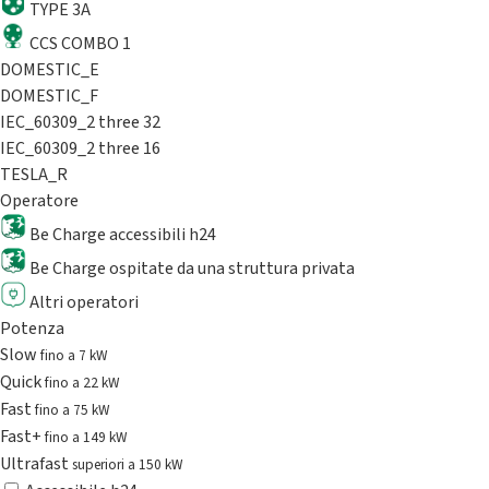
TYPE 3A
CCS COMBO 1
DOMESTIC_E
DOMESTIC_F
IEC_60309_2 three 32
IEC_60309_2 three 16
TESLA_R
Operatore
Be Charge accessibili h24
Be Charge ospitate da una struttura privata
Altri operatori
Potenza
Slow
fino a 7 kW
Quick
fino a 22 kW
Fast
fino a 75 kW
Fast+
fino a 149 kW
Ultrafast
superiori a 150 kW