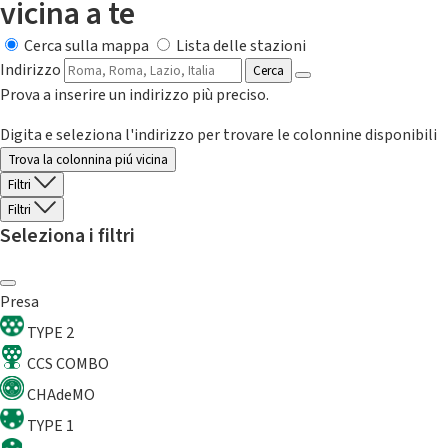
vicina a te
Cerca sulla mappa
Lista delle stazioni
Indirizzo
Cerca
Prova a inserire un indirizzo più preciso.
Digita e seleziona l'indirizzo per trovare le colonnine disponibili
Trova la colonnina piú vicina
Filtri
Filtri
Seleziona i filtri
Presa
TYPE 2
CCS COMBO
CHAdeMO
TYPE 1