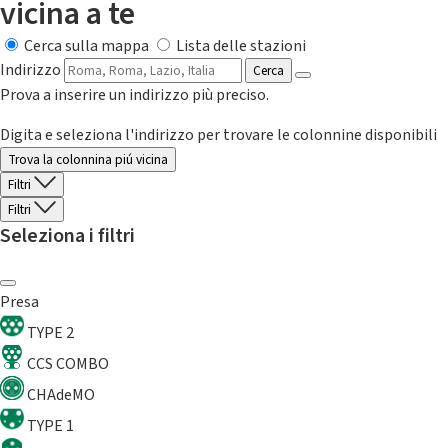
vicina a te
Cerca sulla mappa
Lista delle stazioni
Indirizzo
Cerca
Prova a inserire un indirizzo più preciso.
Digita e seleziona l'indirizzo per trovare le colonnine disponibili
Trova la colonnina piú vicina
Filtri
Filtri
Seleziona i filtri
Presa
TYPE 2
CCS COMBO
CHAdeMO
TYPE 1