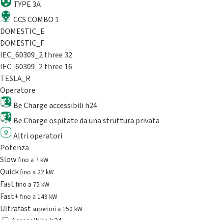
TYPE 3A
CCS COMBO 1
DOMESTIC_E
DOMESTIC_F
IEC_60309_2 three 32
IEC_60309_2 three 16
TESLA_R
Operatore
Be Charge accessibili h24
Be Charge ospitate da una struttura privata
Altri operatori
Potenza
Slow
fino a 7 kW
Quick
fino a 22 kW
Fast
fino a 75 kW
Fast+
fino a 149 kW
Ultrafast
superiori a 150 kW