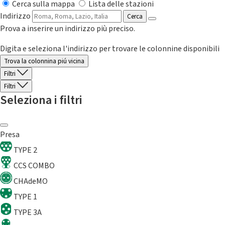
Cerca sulla mappa
Lista delle stazioni
Indirizzo
Cerca
Prova a inserire un indirizzo più preciso.
Digita e seleziona l'indirizzo per trovare le colonnine disponibili
Trova la colonnina piú vicina
Filtri
Filtri
Seleziona i filtri
Presa
TYPE 2
CCS COMBO
CHAdeMO
TYPE 1
TYPE 3A