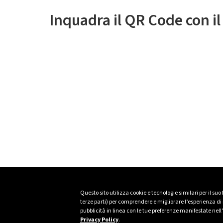
Inquadra il QR Code con i
Questo sito utilizza cookie e tecnologie similari per il suo
terze parti) per comprendere e migliorare l’esperienza di n
pubblicità in linea con le tue preferenze manifestate nell
Privacy Policy
.