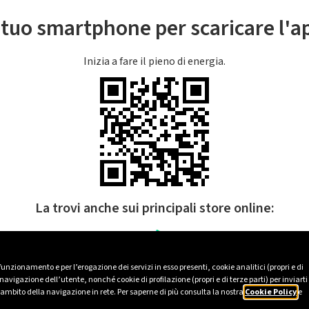
l tuo smartphone per scaricare l'
Inizia a fare il pieno di energia.
La trovi anche sui principali store online:
 funzionamento e per l’erogazione dei servizi in esso presenti, cookie analitici (propri e di
avigazione dell’utente, nonché cookie di profilazione (propri e di terze parti) per inviarti
’ambito della navigazione in rete. Per saperne di più consulta la nostra
Cookie Policy
e