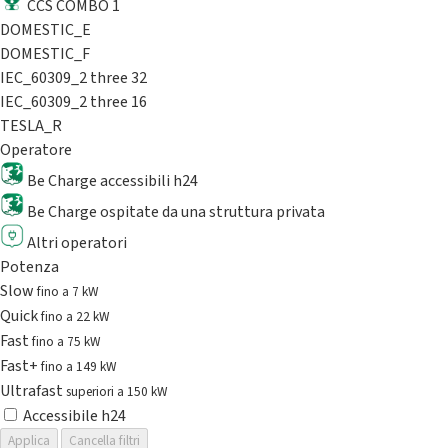
CCS COMBO 1
DOMESTIC_E
DOMESTIC_F
IEC_60309_2 three 32
IEC_60309_2 three 16
TESLA_R
Operatore
Be Charge accessibili h24
Be Charge ospitate da una struttura privata
Altri operatori
Potenza
Slow
fino a 7 kW
Quick
fino a 22 kW
Fast
fino a 75 kW
Fast+
fino a 149 kW
Ultrafast
superiori a 150 kW
Accessibile h24
Applica
Cancella filtri