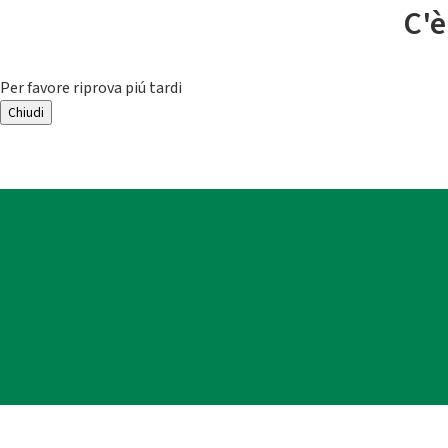
C'è
Per favore riprova piú tardi
Chiudi