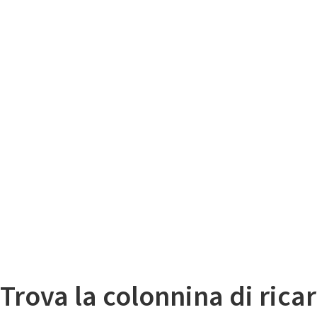
Il
Mappa colonnine di ricarica auto elettriche
Trova la colonnina di ricar