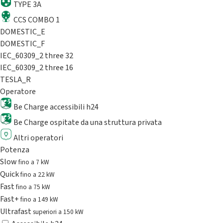
TYPE 3A
CCS COMBO 1
DOMESTIC_E
DOMESTIC_F
IEC_60309_2 three 32
IEC_60309_2 three 16
TESLA_R
Operatore
Be Charge accessibili h24
Be Charge ospitate da una struttura privata
Altri operatori
Potenza
Slow
fino a 7 kW
Quick
fino a 22 kW
Fast
fino a 75 kW
Fast+
fino a 149 kW
Ultrafast
superiori a 150 kW