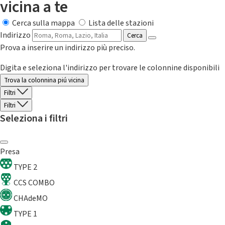
vicina a te
Cerca sulla mappa
Lista delle stazioni
Indirizzo
Cerca
Prova a inserire un indirizzo più preciso.
Digita e seleziona l'indirizzo per trovare le colonnine disponibili
Trova la colonnina piú vicina
Filtri
Filtri
Seleziona i filtri
Presa
TYPE 2
CCS COMBO
CHAdeMO
TYPE 1