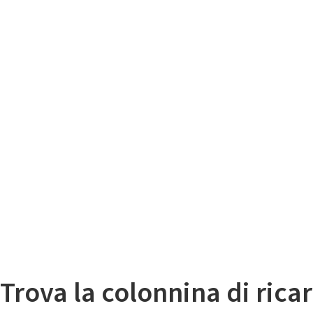
Il
Mappa colonnine di ricarica auto elettriche
Trova la colonnina di ricar