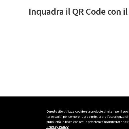
Inquadra il QR Code con i
Questo sito utilizza cookie e tecnologie similari per il suo
terze parti) per comprendere e migliorare l’esperienza di n
pubblicità in linea con le tue preferenze manifestate nell
Privacy Policy
.