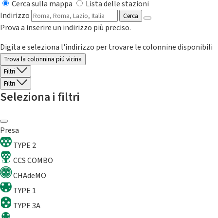
Cerca sulla mappa
Lista delle stazioni
Indirizzo
Cerca
Prova a inserire un indirizzo più preciso.
Digita e seleziona l'indirizzo per trovare le colonnine disponibili
Trova la colonnina piú vicina
Filtri
Filtri
Seleziona i filtri
Presa
TYPE 2
CCS COMBO
CHAdeMO
TYPE 1
TYPE 3A