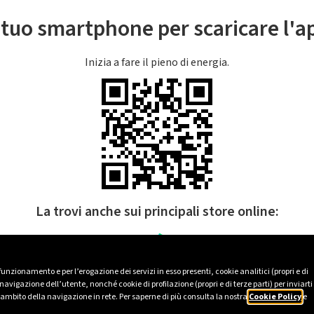
l tuo smartphone per scaricare l'
Inizia a fare il pieno di energia.
La trovi anche sui principali store online:
 funzionamento e per l’erogazione dei servizi in esso presenti, cookie analitici (propri e di
avigazione dell’utente, nonché cookie di profilazione (propri e di terze parti) per inviarti
’ambito della navigazione in rete. Per saperne di più consulta la nostra
Cookie Policy
e