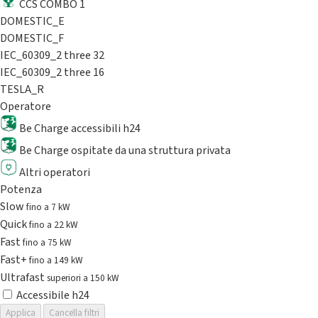
CCS COMBO 1
DOMESTIC_E
DOMESTIC_F
IEC_60309_2 three 32
IEC_60309_2 three 16
TESLA_R
Operatore
Be Charge accessibili h24
Be Charge ospitate da una struttura privata
Altri operatori
Potenza
Slow
fino a 7 kW
Quick
fino a 22 kW
Fast
fino a 75 kW
Fast+
fino a 149 kW
Ultrafast
superiori a 150 kW
Accessibile h24
Applica
Cancella filtri