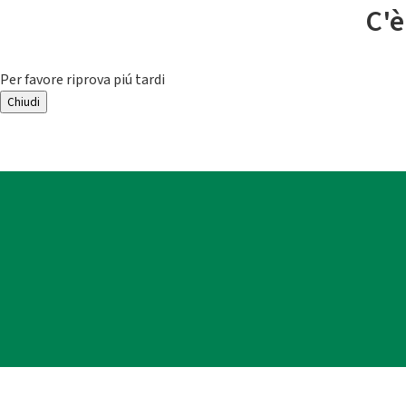
C'è
Per favore riprova piú tardi
Chiudi