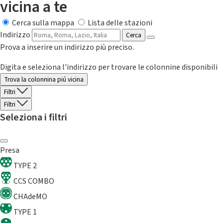
vicina a te
Cerca sulla mappa
Lista delle stazioni
Indirizzo
Cerca
Prova a inserire un indirizzo più preciso.
Digita e seleziona l'indirizzo per trovare le colonnine disponibili
Trova la colonnina piú vicina
Filtri
Filtri
Seleziona i filtri
Presa
TYPE 2
CCS COMBO
CHAdeMO
TYPE 1