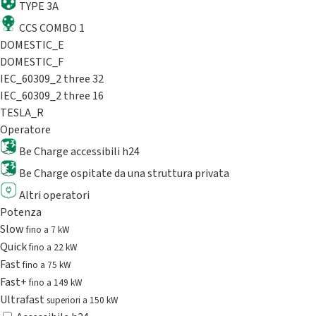
TYPE 3A
CCS COMBO 1
DOMESTIC_E
DOMESTIC_F
IEC_60309_2 three 32
IEC_60309_2 three 16
TESLA_R
Operatore
Be Charge accessibili h24
Be Charge ospitate da una struttura privata
Altri operatori
Potenza
Slow
fino a 7 kW
Quick
fino a 22 kW
Fast
fino a 75 kW
Fast+
fino a 149 kW
Ultrafast
superiori a 150 kW