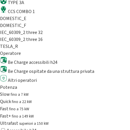
TYPE 3A
CCS COMBO 1
DOMESTIC_E
DOMESTIC_F
IEC_60309_2 three 32
IEC_60309_2 three 16
TESLA_R
Operatore
Be Charge accessibili h24
Be Charge ospitate da una struttura privata
Altri operatori
Potenza
Slow
fino a 7 kW
Quick
fino a 22 kW
Fast
fino a 75 kW
Fast+
fino a 149 kW
Ultrafast
superiori a 150 kW