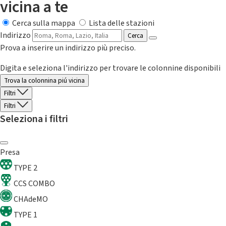
vicina a te
Cerca sulla mappa
Lista delle stazioni
Indirizzo
Cerca
Prova a inserire un indirizzo più preciso.
Digita e seleziona l'indirizzo per trovare le colonnine disponibili
Trova la colonnina piú vicina
Filtri
Filtri
Seleziona i filtri
Presa
TYPE 2
CCS COMBO
CHAdeMO
TYPE 1