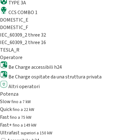
TYPE 3A
CCS COMBO 1
DOMESTIC_E
DOMESTIC_F
IEC_60309_2 three 32
IEC_60309_2 three 16
TESLA_R
Operatore
Be Charge accessibili h24
Be Charge ospitate da una struttura privata
Altri operatori
Potenza
Slow
fino a 7 kW
Quick
fino a 22 kW
Fast
fino a 75 kW
Fast+
fino a 149 kW
Ultrafast
superiori a 150 kW