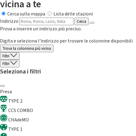
vicina a te
Cerca sulla mappa
Lista delle stazioni
Indirizzo
Cerca
Prova a inserire un indirizzo più preciso.
Digita e seleziona l'indirizzo per trovare le colonnine disponibili
Trova la colonnina piú vicina
Filtri
Filtri
Seleziona i filtri
Presa
TYPE 2
CCS COMBO
CHAdeMO
TYPE 1