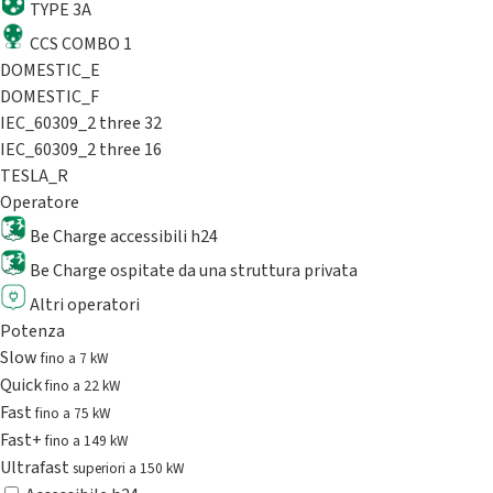
TYPE 3A
CCS COMBO 1
DOMESTIC_E
DOMESTIC_F
IEC_60309_2 three 32
IEC_60309_2 three 16
TESLA_R
Operatore
Be Charge accessibili h24
Be Charge ospitate da una struttura privata
Altri operatori
Potenza
Slow
fino a 7 kW
Quick
fino a 22 kW
Fast
fino a 75 kW
Fast+
fino a 149 kW
Ultrafast
superiori a 150 kW