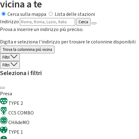
vicina a te
Cerca sulla mappa
Lista delle stazioni
Indirizzo
Cerca
Prova a inserire un indirizzo più preciso.
Digita e seleziona l'indirizzo per trovare le colonnine disponibili
Trova la colonnina piú vicina
Filtri
Filtri
Seleziona i filtri
Presa
TYPE 2
CCS COMBO
CHAdeMO
TYPE 1