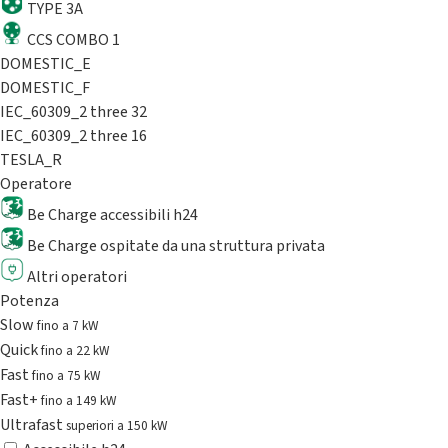
TYPE 3A
CCS COMBO 1
DOMESTIC_E
DOMESTIC_F
IEC_60309_2 three 32
IEC_60309_2 three 16
TESLA_R
Operatore
Be Charge accessibili h24
Be Charge ospitate da una struttura privata
Altri operatori
Potenza
Slow
fino a 7 kW
Quick
fino a 22 kW
Fast
fino a 75 kW
Fast+
fino a 149 kW
Ultrafast
superiori a 150 kW