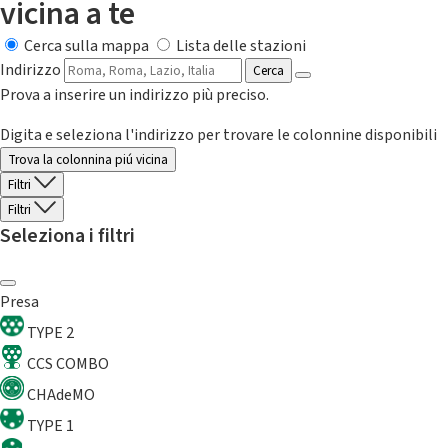
vicina a te
Cerca sulla mappa
Lista delle stazioni
Indirizzo
Cerca
Prova a inserire un indirizzo più preciso.
Digita e seleziona l'indirizzo per trovare le colonnine disponibili
Trova la colonnina piú vicina
Filtri
Filtri
Seleziona i filtri
Presa
TYPE 2
CCS COMBO
CHAdeMO
TYPE 1