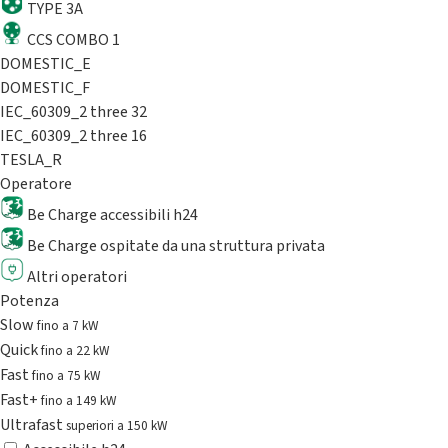
TYPE 3A
CCS COMBO 1
DOMESTIC_E
DOMESTIC_F
IEC_60309_2 three 32
IEC_60309_2 three 16
TESLA_R
Operatore
Be Charge accessibili h24
Be Charge ospitate da una struttura privata
Altri operatori
Potenza
Slow
fino a 7 kW
Quick
fino a 22 kW
Fast
fino a 75 kW
Fast+
fino a 149 kW
Ultrafast
superiori a 150 kW