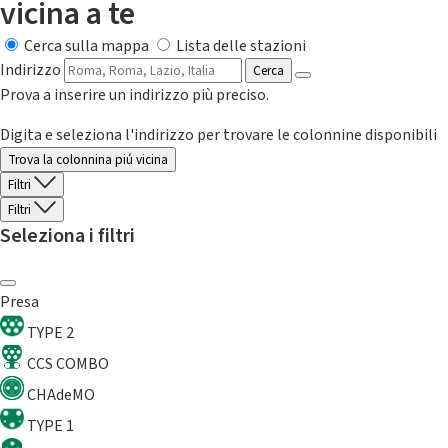
vicina a te
Cerca sulla mappa
Lista delle stazioni
Indirizzo
Cerca
Prova a inserire un indirizzo più preciso.
Digita e seleziona l'indirizzo per trovare le colonnine disponibili
Trova la colonnina piú vicina
Filtri
Filtri
Seleziona i filtri
Presa
TYPE 2
CCS COMBO
CHAdeMO
TYPE 1