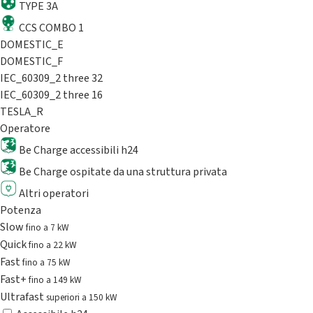
TYPE 3A
CCS COMBO 1
DOMESTIC_E
DOMESTIC_F
IEC_60309_2 three 32
IEC_60309_2 three 16
TESLA_R
Operatore
Be Charge accessibili h24
Be Charge ospitate da una struttura privata
Altri operatori
Potenza
Slow
fino a 7 kW
Quick
fino a 22 kW
Fast
fino a 75 kW
Fast+
fino a 149 kW
Ultrafast
superiori a 150 kW