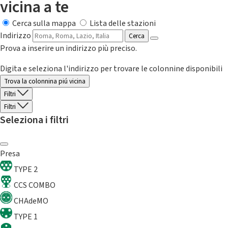
vicina a te
Cerca sulla mappa
Lista delle stazioni
Indirizzo
Cerca
Prova a inserire un indirizzo più preciso.
Digita e seleziona l'indirizzo per trovare le colonnine disponibili
Trova la colonnina piú vicina
Filtri
Filtri
Seleziona i filtri
Presa
TYPE 2
CCS COMBO
CHAdeMO
TYPE 1