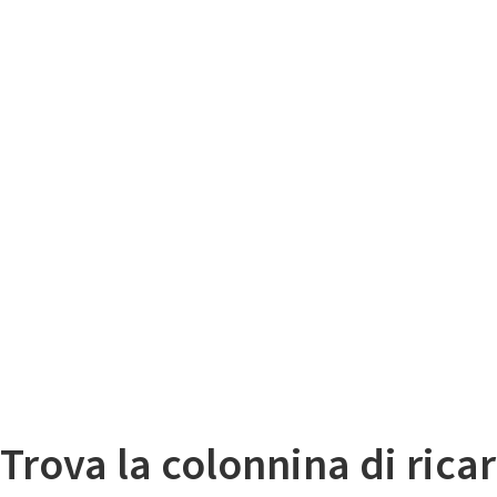
Il
Mappa colonnine di ricarica auto elettriche
Trova la colonnina di ricar