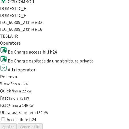
CCS COMBO 1
DOMESTIC_E
DOMESTIC_F
IEC_60309_2 three 32
IEC_60309_2 three 16
TESLA_R
Operatore
Be Charge accessibili h24
Be Charge ospitate da una struttura privata
Altri operatori
Potenza
Slow
fino a 7 kW
Quick
fino a 22 kW
Fast
fino a 75 kW
Fast+
fino a 149 kW
Ultrafast
superiori a 150 kW
Accessibile h24
Applica
Cancella filtri