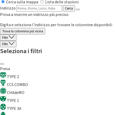
Cerca sulla mappa
Lista delle stazioni
Indirizzo
Cerca
Prova a inserire un indirizzo più preciso.
Digita e seleziona l'indirizzo per trovare le colonnine disponibili
Trova la colonnina piú vicina
Filtri
Filtri
Seleziona i filtri
Presa
TYPE 2
CCS COMBO
CHAdeMO
TYPE 1
TYPE 3A