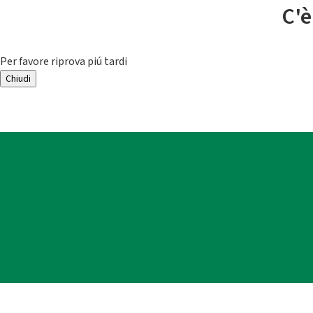
C'è
Per favore riprova piú tardi
Chiudi