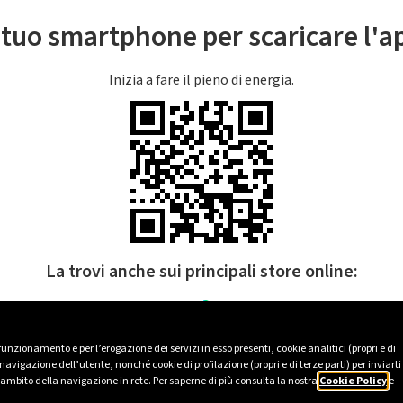
l tuo smartphone per scaricare l'
Inizia a fare il pieno di energia.
La trovi anche sui principali store online:
 funzionamento e per l’erogazione dei servizi in esso presenti, cookie analitici (propri e di
avigazione dell’utente, nonché cookie di profilazione (propri e di terze parti) per inviarti
’ambito della navigazione in rete. Per saperne di più consulta la nostra
Cookie Policy
e