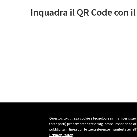
Inquadra il QR Code con i
Questo sito utilizza cookie e tecnologie similari per il suo
terze parti) per comprendere e migliorare l’esperienza di n
pubblicità in linea con le tue preferenze manifestate nell
Privacy Policy
.