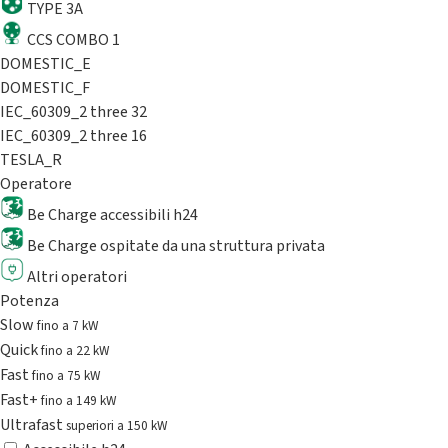
TYPE 3A
CCS COMBO 1
DOMESTIC_E
DOMESTIC_F
IEC_60309_2 three 32
IEC_60309_2 three 16
TESLA_R
Operatore
Be Charge accessibili h24
Be Charge ospitate da una struttura privata
Altri operatori
Potenza
Slow
fino a 7 kW
Quick
fino a 22 kW
Fast
fino a 75 kW
Fast+
fino a 149 kW
Ultrafast
superiori a 150 kW