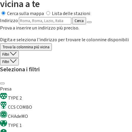
vicina a te
Cerca sulla mappa
Lista delle stazioni
Indirizzo
Cerca
Prova a inserire un indirizzo più preciso.
Digita e seleziona l'indirizzo per trovare le colonnine disponibili
Trova la colonnina piú vicina
Filtri
Filtri
Seleziona i filtri
Presa
TYPE 2
CCS COMBO
CHAdeMO
TYPE 1