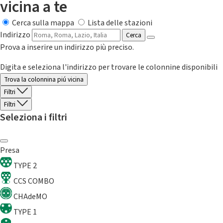
vicina a te
Cerca sulla mappa
Lista delle stazioni
Indirizzo
Cerca
Prova a inserire un indirizzo più preciso.
Digita e seleziona l'indirizzo per trovare le colonnine disponibili
Trova la colonnina piú vicina
Filtri
Filtri
Seleziona i filtri
Presa
TYPE 2
CCS COMBO
CHAdeMO
TYPE 1