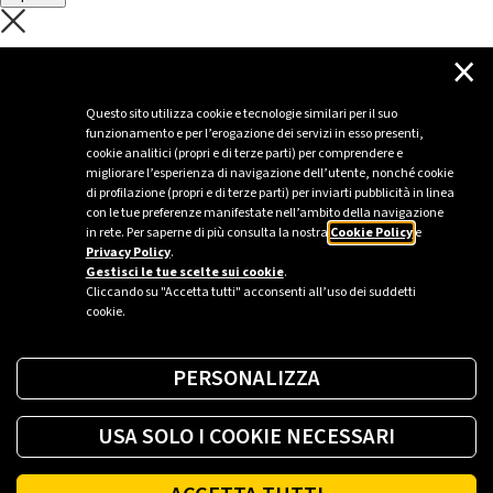
C'è un problema con il recupero dei
×
dati.
Questo sito utilizza cookie e tecnologie similari per il suo
funzionamento e per l’erogazione dei servizi in esso presenti,
Per favore riprova piú tardi
cookie analitici (propri e di terze parti) per comprendere e
migliorare l’esperienza di navigazione dell’utente, nonché cookie
Chiudi
di profilazione (propri e di terze parti) per inviarti pubblicità in linea
con le tue preferenze manifestate nell’ambito della navigazione
in rete. Per saperne di più consulta la nostra
Cookie Policy
e
Privacy Policy
.
Sei un’azienda o una PA?
Gestisci le tue scelte sui cookie
.
Cliccando su "Accetta tutti" acconsenti all’uso dei suddetti
cookie.
Trova la soluzione più giusta per te.
PERSONALIZZA
Richiedi una colonnina
USA SOLO I COOKIE NECESSARI