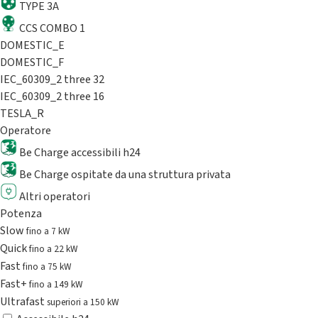
TYPE 3A
CCS COMBO 1
DOMESTIC_E
DOMESTIC_F
IEC_60309_2 three 32
IEC_60309_2 three 16
TESLA_R
Operatore
Be Charge accessibili h24
Be Charge ospitate da una struttura privata
Altri operatori
Potenza
Slow
fino a 7 kW
Quick
fino a 22 kW
Fast
fino a 75 kW
Fast+
fino a 149 kW
Ultrafast
superiori a 150 kW