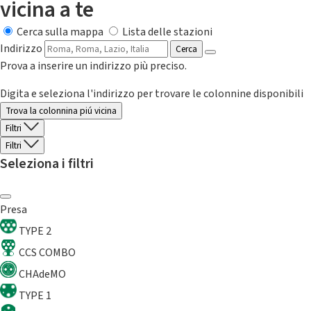
vicina a te
Cerca sulla mappa
Lista delle stazioni
Indirizzo
Cerca
Prova a inserire un indirizzo più preciso.
Digita e seleziona l'indirizzo per trovare le colonnine disponibili
Trova la colonnina piú vicina
Filtri
Filtri
Seleziona i filtri
Presa
TYPE 2
CCS COMBO
CHAdeMO
TYPE 1