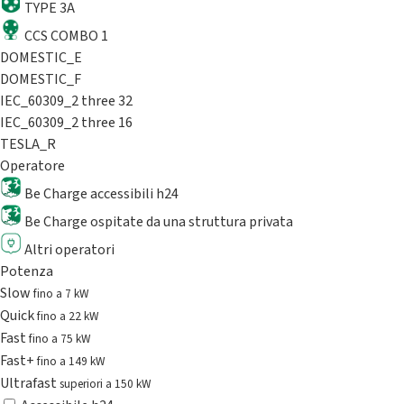
TYPE 3A
CCS COMBO 1
DOMESTIC_E
DOMESTIC_F
IEC_60309_2 three 32
IEC_60309_2 three 16
TESLA_R
Operatore
Be Charge accessibili h24
Be Charge ospitate da una struttura privata
Altri operatori
Potenza
Slow
fino a 7 kW
Quick
fino a 22 kW
Fast
fino a 75 kW
Fast+
fino a 149 kW
Ultrafast
superiori a 150 kW