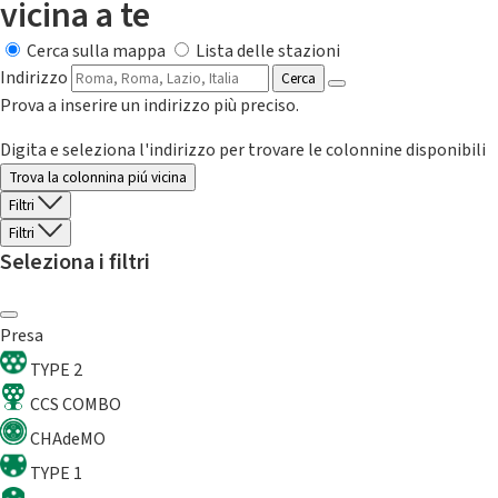
vicina a te
Cerca sulla mappa
Lista delle stazioni
Indirizzo
Cerca
Prova a inserire un indirizzo più preciso.
Digita e seleziona l'indirizzo per trovare le colonnine disponibili
Trova la colonnina piú vicina
Filtri
Filtri
Seleziona i filtri
Presa
TYPE 2
CCS COMBO
CHAdeMO
TYPE 1