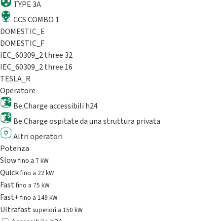
TYPE 3A
CCS COMBO 1
DOMESTIC_E
DOMESTIC_F
IEC_60309_2 three 32
IEC_60309_2 three 16
TESLA_R
Operatore
Be Charge accessibili h24
Be Charge ospitate da una struttura privata
Altri operatori
Potenza
Slow
fino a 7 kW
Quick
fino a 22 kW
Fast
fino a 75 kW
Fast+
fino a 149 kW
Ultrafast
superiori a 150 kW