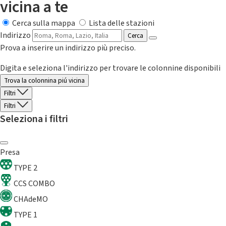
vicina a te
Cerca sulla mappa
Lista delle stazioni
Indirizzo
Cerca
Prova a inserire un indirizzo più preciso.
Digita e seleziona l'indirizzo per trovare le colonnine disponibili
Trova la colonnina piú vicina
Filtri
Filtri
Seleziona i filtri
Presa
TYPE 2
CCS COMBO
CHAdeMO
TYPE 1