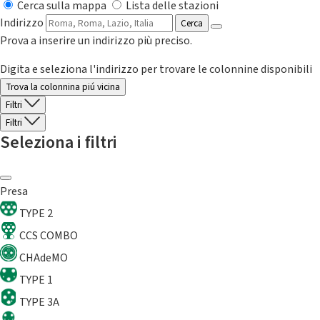
Cerca sulla mappa
Lista delle stazioni
Indirizzo
Cerca
Prova a inserire un indirizzo più preciso.
Digita e seleziona l'indirizzo per trovare le colonnine disponibili
Trova la colonnina piú vicina
Filtri
Filtri
Seleziona i filtri
Presa
TYPE 2
CCS COMBO
CHAdeMO
TYPE 1
TYPE 3A