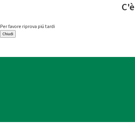
C'è
Per favore riprova piú tardi
Chiudi