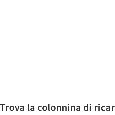
Il
Mappa colonnine di ricarica auto elettriche
Trova la colonnina di ricar