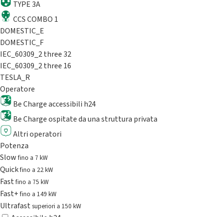
TYPE 3A
CCS COMBO 1
DOMESTIC_E
DOMESTIC_F
IEC_60309_2 three 32
IEC_60309_2 three 16
TESLA_R
Operatore
Be Charge accessibili h24
Be Charge ospitate da una struttura privata
Altri operatori
Potenza
Slow
fino a 7 kW
Quick
fino a 22 kW
Fast
fino a 75 kW
Fast+
fino a 149 kW
Ultrafast
superiori a 150 kW