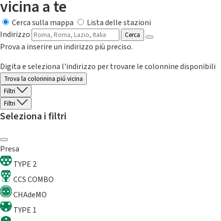
vicina a te
Cerca sulla mappa
Lista delle stazioni
Indirizzo
Cerca
Prova a inserire un indirizzo più preciso.
Digita e seleziona l'indirizzo per trovare le colonnine disponibili
Trova la colonnina piú vicina
Filtri
Filtri
Seleziona i filtri
Presa
TYPE 2
CCS COMBO
CHAdeMO
TYPE 1