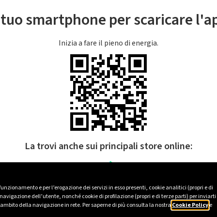
l tuo smartphone per scaricare l'
Inizia a fare il pieno di energia.
La trovi anche sui principali store online:
 funzionamento e per l’erogazione dei servizi in esso presenti, cookie analitici (propri e di
avigazione dell’utente, nonché cookie di profilazione (propri e di terze parti) per inviarti
’ambito della navigazione in rete. Per saperne di più consulta la nostra
Cookie Policy
e