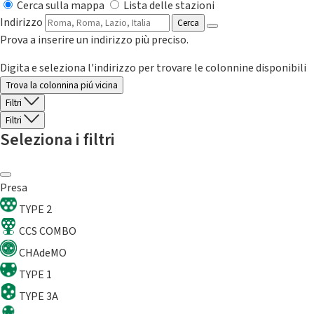
Cerca sulla mappa
Lista delle stazioni
Indirizzo
Cerca
Prova a inserire un indirizzo più preciso.
Digita e seleziona l'indirizzo per trovare le colonnine disponibili
Trova la colonnina piú vicina
Filtri
Filtri
Seleziona i filtri
Presa
TYPE 2
CCS COMBO
CHAdeMO
TYPE 1
TYPE 3A