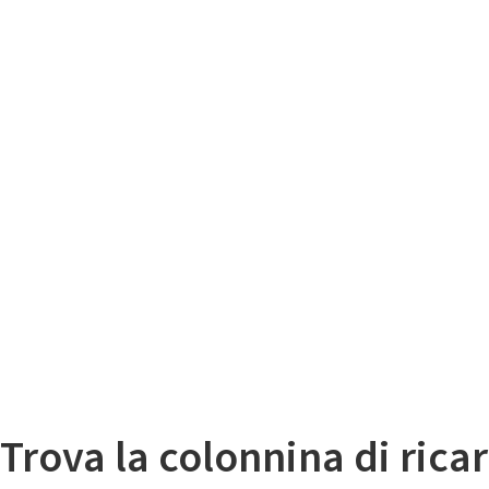
Il
Mappa colonnine di ricarica auto elettriche
Trova la colonnina di ricar