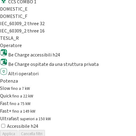
CCS COMBO 1
DOMESTIC_E
DOMESTIC_F
IEC_60309_2 three 32
IEC_60309_2 three 16
TESLA_R
Operatore
Be Charge accessibili h24
Be Charge ospitate da una struttura privata
Altri operatori
Potenza
Slow
fino a 7 kW
Quick
fino a 22 kW
Fast
fino a 75 kW
Fast+
fino a 149 kW
Ultrafast
superiori a 150 kW
Accessibile h24
Applica
Cancella filtri