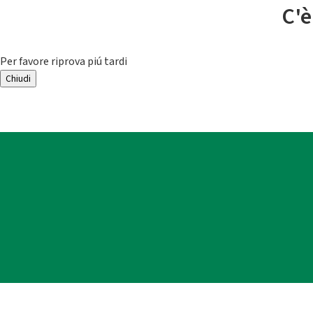
C'è
Per favore riprova piú tardi
Chiudi