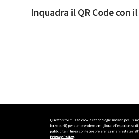
Inquadra il QR Code con i
Questo sito utilizza cookie e tecnologie similari per il suo
terze parti) per comprendere e migliorare l’esperienza di n
pubblicità in linea con le tue preferenze manifestate nell
Privacy Policy
.