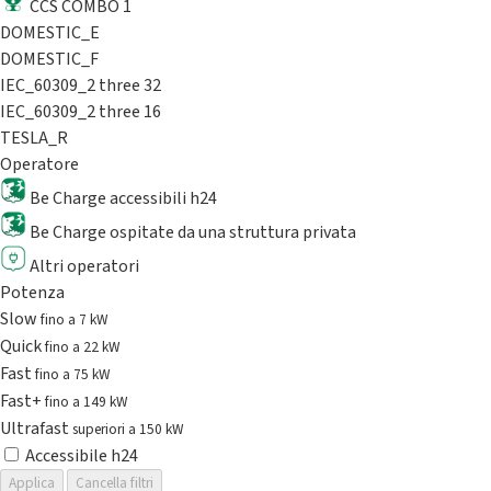
CCS COMBO 1
DOMESTIC_E
DOMESTIC_F
IEC_60309_2 three 32
IEC_60309_2 three 16
TESLA_R
Operatore
Be Charge accessibili h24
Be Charge ospitate da una struttura privata
Altri operatori
Potenza
Slow
fino a 7 kW
Quick
fino a 22 kW
Fast
fino a 75 kW
Fast+
fino a 149 kW
Ultrafast
superiori a 150 kW
Accessibile h24
Applica
Cancella filtri