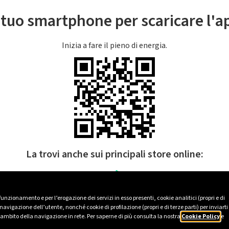
l tuo smartphone per scaricare l'
Inizia a fare il pieno di energia.
La trovi anche sui principali store online:
 funzionamento e per l’erogazione dei servizi in esso presenti, cookie analitici (propri e di
avigazione dell’utente, nonché cookie di profilazione (propri e di terze parti) per inviarti
’ambito della navigazione in rete. Per saperne di più consulta la nostra
Cookie Policy
e