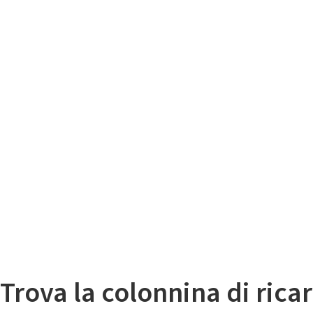
Il
Mappa colonnine di ricarica auto elettriche
Trova la colonnina di ricar