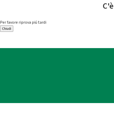
C'è
Per favore riprova piú tardi
Chiudi