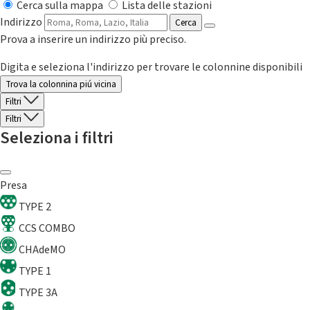
Cerca sulla mappa
Lista delle stazioni
Indirizzo
Cerca
Prova a inserire un indirizzo più preciso.
Digita e seleziona l'indirizzo per trovare le colonnine disponibili
Trova la colonnina piú vicina
Filtri
Filtri
Seleziona i filtri
Presa
TYPE 2
CCS COMBO
CHAdeMO
TYPE 1
TYPE 3A