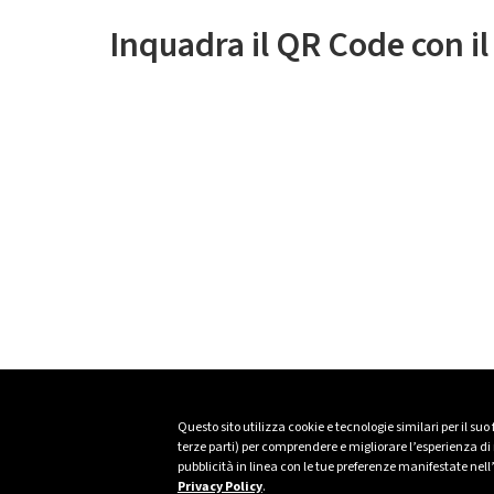
Inquadra il QR Code con i
Questo sito utilizza cookie e tecnologie similari per il suo
terze parti) per comprendere e migliorare l’esperienza di n
pubblicità in linea con le tue preferenze manifestate nell
Privacy Policy
.