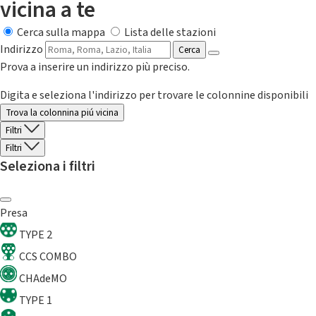
vicina a te
Cerca sulla mappa
Lista delle stazioni
Indirizzo
Cerca
Prova a inserire un indirizzo più preciso.
Digita e seleziona l'indirizzo per trovare le colonnine disponibili
Trova la colonnina piú vicina
Filtri
Filtri
Seleziona i filtri
Presa
TYPE 2
CCS COMBO
CHAdeMO
TYPE 1