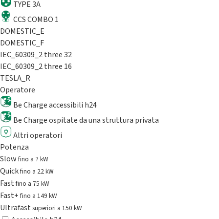
TYPE 3A
CCS COMBO 1
DOMESTIC_E
DOMESTIC_F
IEC_60309_2 three 32
IEC_60309_2 three 16
TESLA_R
Operatore
Be Charge accessibili h24
Be Charge ospitate da una struttura privata
Altri operatori
Potenza
Slow
fino a 7 kW
Quick
fino a 22 kW
Fast
fino a 75 kW
Fast+
fino a 149 kW
Ultrafast
superiori a 150 kW