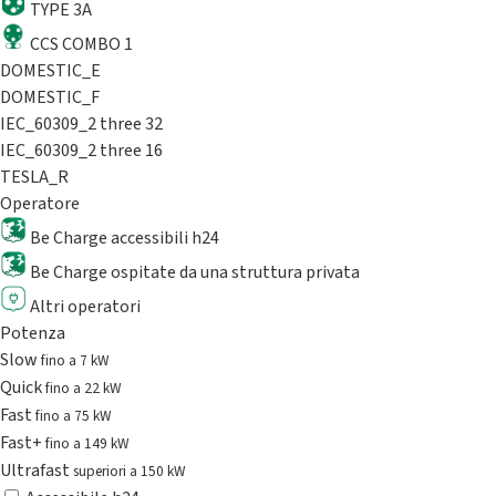
TYPE 3A
CCS COMBO 1
DOMESTIC_E
DOMESTIC_F
IEC_60309_2 three 32
IEC_60309_2 three 16
TESLA_R
Operatore
Be Charge accessibili h24
Be Charge ospitate da una struttura privata
Altri operatori
Potenza
Slow
fino a 7 kW
Quick
fino a 22 kW
Fast
fino a 75 kW
Fast+
fino a 149 kW
Ultrafast
superiori a 150 kW