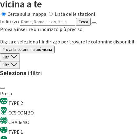
vicina a te
Cerca sulla mappa
Lista delle stazioni
Indirizzo
Cerca
Prova a inserire un indirizzo più preciso.
Digita e seleziona l'indirizzo per trovare le colonnine disponibili
Trova la colonnina piú vicina
Filtri
Filtri
Seleziona i filtri
Presa
TYPE 2
CCS COMBO
CHAdeMO
TYPE 1