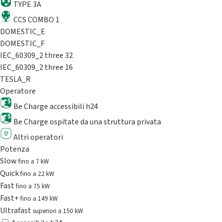
TYPE 3A
CCS COMBO 1
DOMESTIC_E
DOMESTIC_F
IEC_60309_2 three 32
IEC_60309_2 three 16
TESLA_R
Operatore
Be Charge accessibili h24
Be Charge ospitate da una struttura privata
Altri operatori
Potenza
Slow
fino a 7 kW
Quick
fino a 22 kW
Fast
fino a 75 kW
Fast+
fino a 149 kW
Ultrafast
superiori a 150 kW