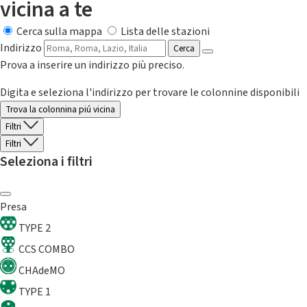
vicina a te
Cerca sulla mappa
Lista delle stazioni
Indirizzo
Cerca
Prova a inserire un indirizzo più preciso.
Digita e seleziona l'indirizzo per trovare le colonnine disponibili
Trova la colonnina piú vicina
Filtri
Filtri
Seleziona i filtri
Presa
TYPE 2
CCS COMBO
CHAdeMO
TYPE 1