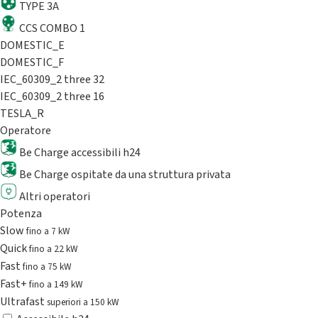
TYPE 3A
CCS COMBO 1
DOMESTIC_E
DOMESTIC_F
IEC_60309_2 three 32
IEC_60309_2 three 16
TESLA_R
Operatore
Be Charge accessibili h24
Be Charge ospitate da una struttura privata
Altri operatori
Potenza
Slow
fino a 7 kW
Quick
fino a 22 kW
Fast
fino a 75 kW
Fast+
fino a 149 kW
Ultrafast
superiori a 150 kW