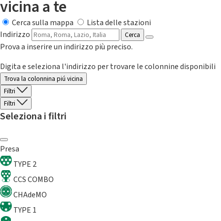
vicina a te
Cerca sulla mappa
Lista delle stazioni
Indirizzo
Cerca
Prova a inserire un indirizzo più preciso.
Digita e seleziona l'indirizzo per trovare le colonnine disponibili
Trova la colonnina piú vicina
Filtri
Filtri
Seleziona i filtri
Presa
TYPE 2
CCS COMBO
CHAdeMO
TYPE 1