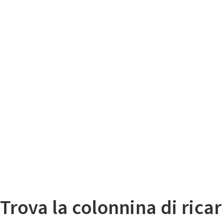
Il
Mappa colonnine di ricarica auto elettriche
Trova la colonnina di ricar