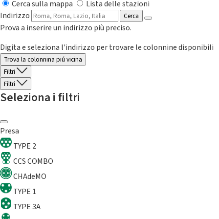
Cerca sulla mappa
Lista delle stazioni
Indirizzo
Cerca
Prova a inserire un indirizzo più preciso.
Digita e seleziona l'indirizzo per trovare le colonnine disponibili
Trova la colonnina piú vicina
Filtri
Filtri
Seleziona i filtri
Presa
TYPE 2
CCS COMBO
CHAdeMO
TYPE 1
TYPE 3A