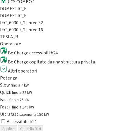
CCS COMBO 1
DOMESTIC_E
DOMESTIC_F
IEC_60309_2 three 32
IEC_60309_2 three 16
TESLA_R
Operatore
Be Charge accessibili h24
Be Charge ospitate da una struttura privata
Altri operatori
Potenza
Slow
fino a 7 kW
Quick
fino a 22 kW
Fast
fino a 75 kW
Fast+
fino a 149 kW
Ultrafast
superiori a 150 kW
Accessibile h24
Applica
Cancella filtri