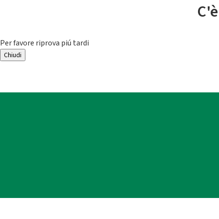
C'è
Per favore riprova piú tardi
Chiudi