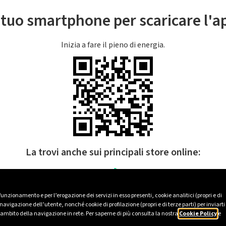
l tuo smartphone per scaricare l'
Inizia a fare il pieno di energia.
La trovi anche sui principali store online:
 funzionamento e per l’erogazione dei servizi in esso presenti, cookie analitici (propri e di
avigazione dell’utente, nonché cookie di profilazione (propri e di terze parti) per inviarti
’ambito della navigazione in rete. Per saperne di più consulta la nostra
Cookie Policy
e