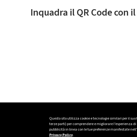
Inquadra il QR Code con i
Questo sito utilizza cookie e tecnologie similari per il suo
terze parti) per comprendere e migliorare l’esperienza di n
pubblicità in linea con le tue preferenze manifestate nell
Privacy Policy
.