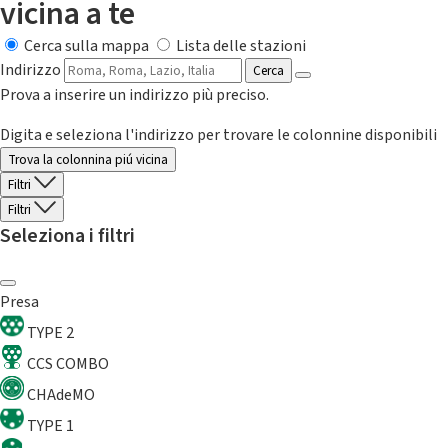
vicina a te
Cerca sulla mappa
Lista delle stazioni
Indirizzo
Cerca
Prova a inserire un indirizzo più preciso.
Digita e seleziona l'indirizzo per trovare le colonnine disponibili
Trova la colonnina piú vicina
Filtri
Filtri
Seleziona i filtri
Presa
TYPE 2
CCS COMBO
CHAdeMO
TYPE 1