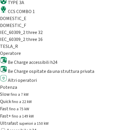
TYPE 3A
CCS COMBO 1
DOMESTIC_E
DOMESTIC_F
IEC_60309_2 three 32
IEC_60309_2 three 16
TESLA_R
Operatore
Be Charge accessibili h24
Be Charge ospitate da una struttura privata
Altri operatori
Potenza
Slow
fino a 7 kW
Quick
fino a 22 kW
Fast
fino a 75 kW
Fast+
fino a 149 kW
Ultrafast
superiori a 150 kW