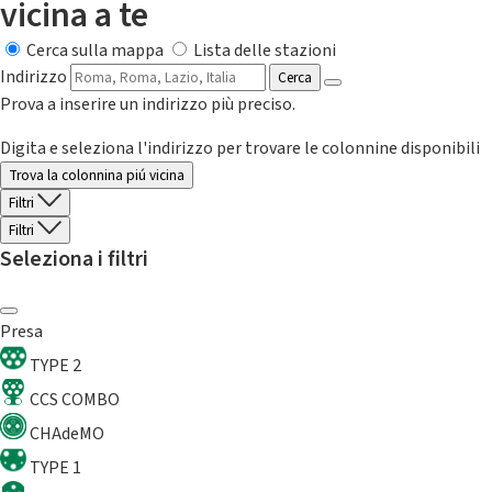
vicina a te
Cerca sulla mappa
Lista delle stazioni
Indirizzo
Cerca
Prova a inserire un indirizzo più preciso.
Digita e seleziona l'indirizzo per trovare le colonnine disponibili
Trova la colonnina piú vicina
Filtri
Filtri
Seleziona i filtri
Presa
TYPE 2
CCS COMBO
CHAdeMO
TYPE 1