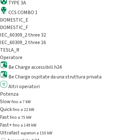
TYPE 3A
CCS COMBO 1
DOMESTIC_E
DOMESTIC_F
IEC_60309_2 three 32
IEC_60309_2 three 16
TESLA_R
Operatore
Be Charge accessibili h24
Be Charge ospitate da una struttura privata
Altri operatori
Potenza
Slow
fino a 7 kW
Quick
fino a 22 kW
Fast
fino a 75 kW
Fast+
fino a 149 kW
Ultrafast
superiori a 150 kW