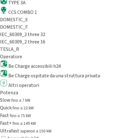
TYPE 3A
CCS COMBO 1
DOMESTIC_E
DOMESTIC_F
IEC_60309_2 three 32
IEC_60309_2 three 16
TESLA_R
Operatore
Be Charge accessibili h24
Be Charge ospitate da una struttura privata
Altri operatori
Potenza
Slow
fino a 7 kW
Quick
fino a 22 kW
Fast
fino a 75 kW
Fast+
fino a 149 kW
Ultrafast
superiori a 150 kW