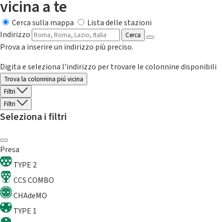
vicina a te
Cerca sulla mappa
Lista delle stazioni
Indirizzo
Cerca
Prova a inserire un indirizzo più preciso.
Digita e seleziona l'indirizzo per trovare le colonnine disponibili
Trova la colonnina piú vicina
Filtri
Filtri
Seleziona i filtri
Presa
TYPE 2
CCS COMBO
CHAdeMO
TYPE 1