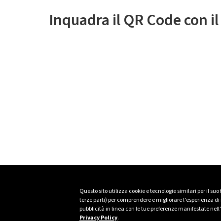
Inquadra il QR Code con i
Questo sito utilizza cookie e tecnologie similari per il suo
terze parti) per comprendere e migliorare l’esperienza di n
pubblicità in linea con le tue preferenze manifestate nell
Privacy Policy
.