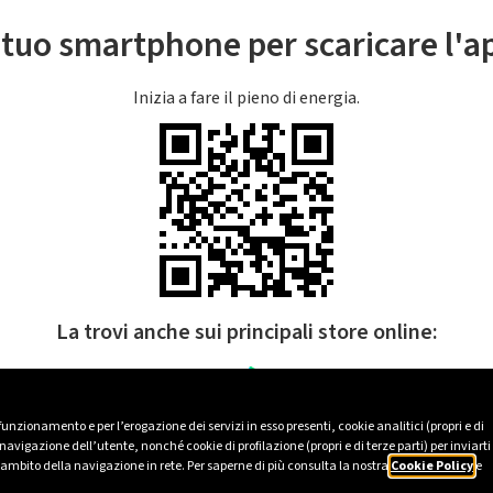
l tuo smartphone per scaricare l'
Inizia a fare il pieno di energia.
La trovi anche sui principali store online:
 funzionamento e per l’erogazione dei servizi in esso presenti, cookie analitici (propri e di
avigazione dell’utente, nonché cookie di profilazione (propri e di terze parti) per inviarti
’ambito della navigazione in rete. Per saperne di più consulta la nostra
Cookie Policy
e