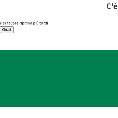
C'è
Per favore riprova piú tardi
Chiudi