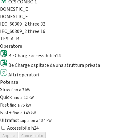
CCS COMBO 1
DOMESTIC_E
DOMESTIC_F
IEC_60309_2 three 32
IEC_60309_2 three 16
TESLA_R
Operatore
Be Charge accessibili h24
Be Charge ospitate da una struttura privata
Altri operatori
Potenza
Slow
fino a 7 kW
Quick
fino a 22 kW
Fast
fino a 75 kW
Fast+
fino a 149 kW
Ultrafast
superiori a 150 kW
Accessibile h24
Applica
Cancella filtri