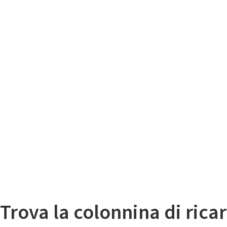
Il
Mappa colonnine di ricarica auto elettriche
Trova la colonnina di ricar