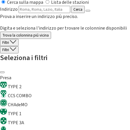
Cerca sulla mappa
Lista delle stazioni
Indirizzo
Cerca
Prova a inserire un indirizzo più preciso.
Digita e seleziona l'indirizzo per trovare le colonnine disponibili
Trova la colonnina piú vicina
Filtri
Filtri
Seleziona i filtri
Presa
TYPE 2
CCS COMBO
CHAdeMO
TYPE 1
TYPE 3A