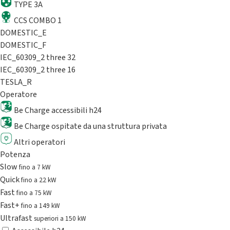
TYPE 3A
CCS COMBO 1
DOMESTIC_E
DOMESTIC_F
IEC_60309_2 three 32
IEC_60309_2 three 16
TESLA_R
Operatore
Be Charge accessibili h24
Be Charge ospitate da una struttura privata
Altri operatori
Potenza
Slow
fino a 7 kW
Quick
fino a 22 kW
Fast
fino a 75 kW
Fast+
fino a 149 kW
Ultrafast
superiori a 150 kW