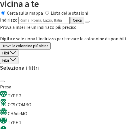
vicina a te
Cerca sulla mappa
Lista delle stazioni
Indirizzo
Cerca
Prova a inserire un indirizzo più preciso.
Digita e seleziona l'indirizzo per trovare le colonnine disponibili
Trova la colonnina piú vicina
Filtri
Filtri
Seleziona i filtri
Presa
TYPE 2
CCS COMBO
CHAdeMO
TYPE 1