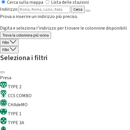
Cerca sulla mappa
Lista delle stazioni
Indirizzo
Cerca
Prova a inserire un indirizzo più preciso.
Digita e seleziona l'indirizzo per trovare le colonnine disponibili
Trova la colonnina piú vicina
Filtri
Filtri
Seleziona i filtri
Presa
TYPE 2
CCS COMBO
CHAdeMO
TYPE 1
TYPE 3A