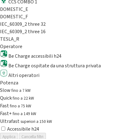
CCS COMBO 1
DOMESTIC_E
DOMESTIC_F
IEC_60309_2 three 32
IEC_60309_2 three 16
TESLA_R
Operatore
Be Charge accessibili h24
Be Charge ospitate da una struttura privata
Altri operatori
Potenza
Slow
fino a 7 kW
Quick
fino a 22 kW
Fast
fino a 75 kW
Fast+
fino a 149 kW
Ultrafast
superiori a 150 kW
Accessibile h24
Applica
Cancella filtri