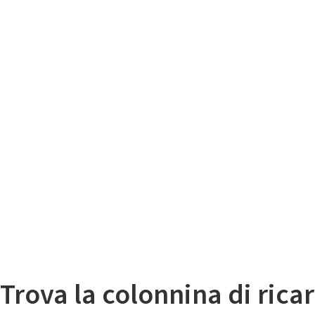
Il
Mappa colonnine di ricarica auto elettriche
Trova la colonnina di ricar