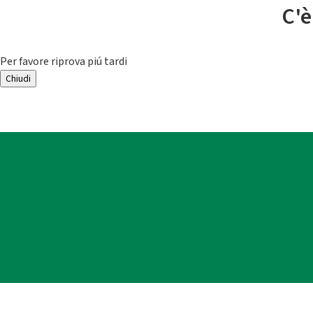
C'è
Per favore riprova piú tardi
Chiudi