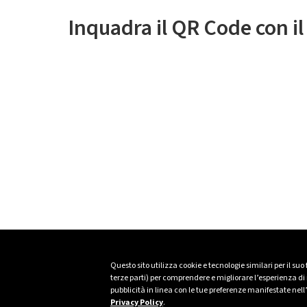
Inquadra il QR Code con i
Questo sito utilizza cookie e tecnologie similari per il suo
terze parti) per comprendere e migliorare l’esperienza di n
pubblicità in linea con le tue preferenze manifestate nell
Privacy Policy
.