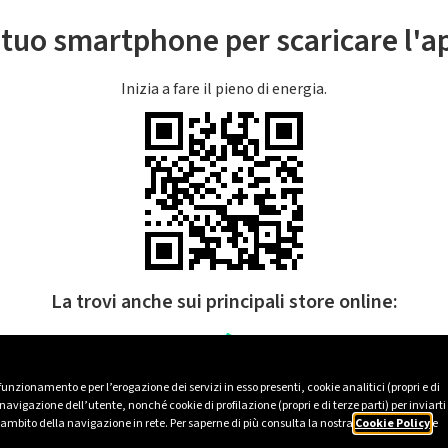
l tuo smartphone per scaricare l'
Inizia a fare il pieno di energia.
La trovi anche sui principali store online:
 funzionamento e per l’erogazione dei servizi in esso presenti, cookie analitici (propri e di
avigazione dell’utente, nonché cookie di profilazione (propri e di terze parti) per inviarti
’ambito della navigazione in rete. Per saperne di più consulta la nostra
Cookie Policy
e