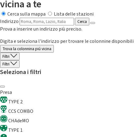
vicina a te
Cerca sulla mappa
Lista delle stazioni
Indirizzo
Cerca
Prova a inserire un indirizzo più preciso.
Digita e seleziona l'indirizzo per trovare le colonnine disponibili
Trova la colonnina piú vicina
Filtri
Filtri
Seleziona i filtri
Presa
TYPE 2
CCS COMBO
CHAdeMO
TYPE 1