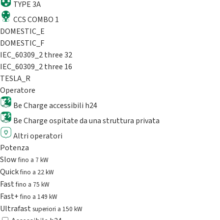
TYPE 3A
CCS COMBO 1
DOMESTIC_E
DOMESTIC_F
IEC_60309_2 three 32
IEC_60309_2 three 16
TESLA_R
Operatore
Be Charge accessibili h24
Be Charge ospitate da una struttura privata
Altri operatori
Potenza
Slow
fino a 7 kW
Quick
fino a 22 kW
Fast
fino a 75 kW
Fast+
fino a 149 kW
Ultrafast
superiori a 150 kW