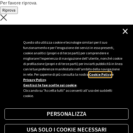
Per favore riprova.
Riprova
C'è un problema con il recupero dei
×
dati.
Questo sito utilizza cookie e tecnologie similari per il suo
funzionamento e per l’erogazione dei servizi in esso presenti,
Per favore riprova piú tardi
cookie analitici (propri e di terze parti) per comprendere e
migliorare l’esperienza di navigazione dell’utente, nonché cookie
Chiudi
di profilazione (propri e di terze parti) per inviarti pubblicità in linea
con le tue preferenze manifestate nell’ambito della navigazione
in rete. Per saperne di più consulta la nostra
Cookie Policy
e
Privacy Policy
.
Sei un’azienda o una PA?
Gestisci le tue scelte sui cookie
.
Cliccando su "Accetta tutti" acconsenti all’uso dei suddetti
cookie.
Trova la soluzione più giusta per te.
PERSONALIZZA
Richiedi una colonnina
USA SOLO I COOKIE NECESSARI