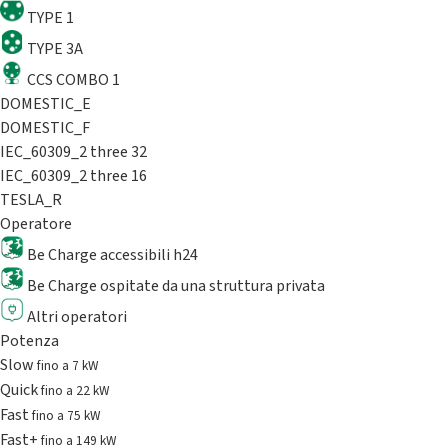
TYPE 1
TYPE 3A
CCS COMBO 1
DOMESTIC_E
DOMESTIC_F
IEC_60309_2 three 32
IEC_60309_2 three 16
TESLA_R
Operatore
Be Charge accessibili h24
Be Charge ospitate da una struttura privata
Altri operatori
Potenza
Slow
fino a 7 kW
Quick
fino a 22 kW
Fast
fino a 75 kW
Fast+
fino a 149 kW