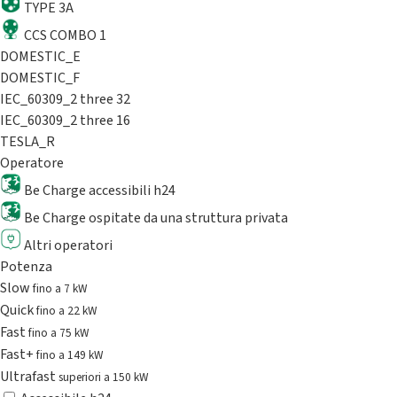
TYPE 3A
CCS COMBO 1
DOMESTIC_E
DOMESTIC_F
IEC_60309_2 three 32
IEC_60309_2 three 16
TESLA_R
Operatore
Be Charge accessibili h24
Be Charge ospitate da una struttura privata
Altri operatori
Potenza
Slow
fino a 7 kW
Quick
fino a 22 kW
Fast
fino a 75 kW
Fast+
fino a 149 kW
Ultrafast
superiori a 150 kW