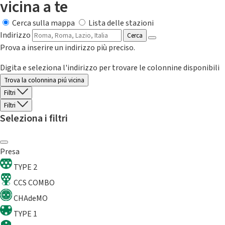
vicina a te
Cerca sulla mappa
Lista delle stazioni
Indirizzo
Cerca
Prova a inserire un indirizzo più preciso.
Digita e seleziona l'indirizzo per trovare le colonnine disponibili
Trova la colonnina piú vicina
Filtri
Filtri
Seleziona i filtri
Presa
TYPE 2
CCS COMBO
CHAdeMO
TYPE 1