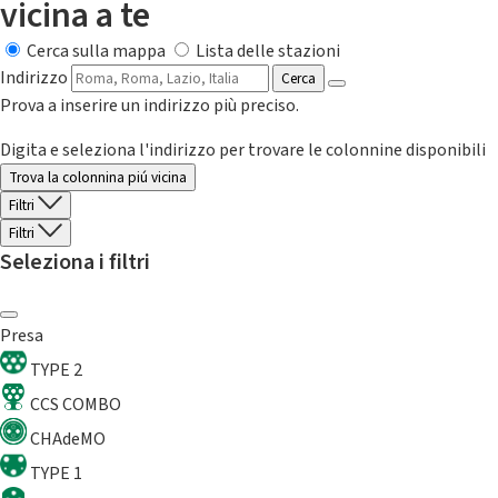
vicina a te
Cerca sulla mappa
Lista delle stazioni
Indirizzo
Cerca
Prova a inserire un indirizzo più preciso.
Digita e seleziona l'indirizzo per trovare le colonnine disponibili
Trova la colonnina piú vicina
Filtri
Filtri
Seleziona i filtri
Presa
TYPE 2
CCS COMBO
CHAdeMO
TYPE 1