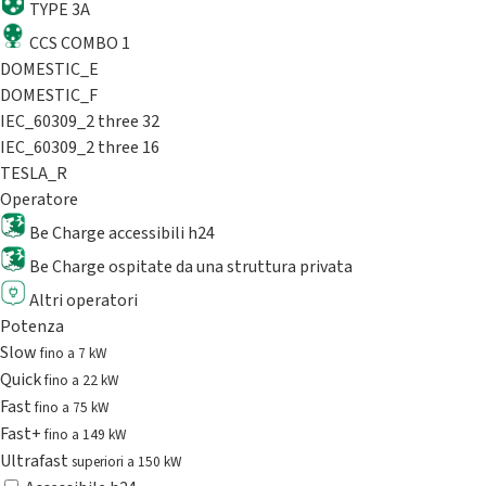
TYPE 3A
CCS COMBO 1
DOMESTIC_E
DOMESTIC_F
IEC_60309_2 three 32
IEC_60309_2 three 16
TESLA_R
Operatore
Be Charge accessibili h24
Be Charge ospitate da una struttura privata
Altri operatori
Potenza
Slow
fino a 7 kW
Quick
fino a 22 kW
Fast
fino a 75 kW
Fast+
fino a 149 kW
Ultrafast
superiori a 150 kW