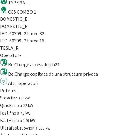
TYPE 3A
CCS COMBO 1
DOMESTIC_E
DOMESTIC_F
IEC_60309_2 three 32
IEC_60309_2 three 16
TESLA_R
Operatore
Be Charge accessibili h24
Be Charge ospitate da una struttura privata
Altri operatori
Potenza
Slow
fino a 7 kW
Quick
fino a 22 kW
Fast
fino a 75 kW
Fast+
fino a 149 kW
Ultrafast
superiori a 150 kW