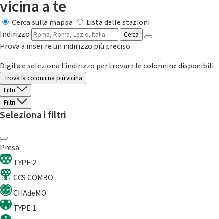
vicina a te
Cerca sulla mappa
Lista delle stazioni
Indirizzo
Cerca
Prova a inserire un indirizzo più preciso.
Digita e seleziona l'indirizzo per trovare le colonnine disponibili
Trova la colonnina piú vicina
Filtri
Filtri
Seleziona i filtri
Presa
TYPE 2
CCS COMBO
CHAdeMO
TYPE 1