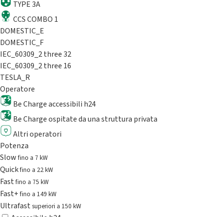
TYPE 3A
CCS COMBO 1
DOMESTIC_E
DOMESTIC_F
IEC_60309_2 three 32
IEC_60309_2 three 16
TESLA_R
Operatore
Be Charge accessibili h24
Be Charge ospitate da una struttura privata
Altri operatori
Potenza
Slow
fino a 7 kW
Quick
fino a 22 kW
Fast
fino a 75 kW
Fast+
fino a 149 kW
Ultrafast
superiori a 150 kW