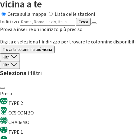
vicina a te
Cerca sulla mappa
Lista delle stazioni
Indirizzo
Cerca
Prova a inserire un indirizzo più preciso.
Digita e seleziona l'indirizzo per trovare le colonnine disponibili
Trova la colonnina piú vicina
Filtri
Filtri
Seleziona i filtri
Presa
TYPE 2
CCS COMBO
CHAdeMO
TYPE 1