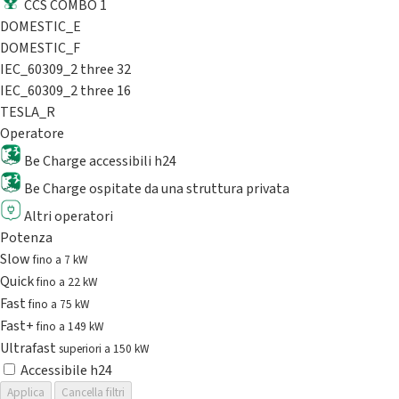
CCS COMBO 1
DOMESTIC_E
DOMESTIC_F
IEC_60309_2 three 32
IEC_60309_2 three 16
TESLA_R
Operatore
Be Charge accessibili h24
Be Charge ospitate da una struttura privata
Altri operatori
Potenza
Slow
fino a 7 kW
Quick
fino a 22 kW
Fast
fino a 75 kW
Fast+
fino a 149 kW
Ultrafast
superiori a 150 kW
Accessibile h24
Applica
Cancella filtri