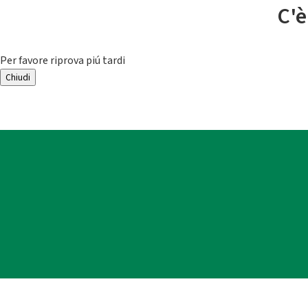
C'è
Per favore riprova piú tardi
Chiudi