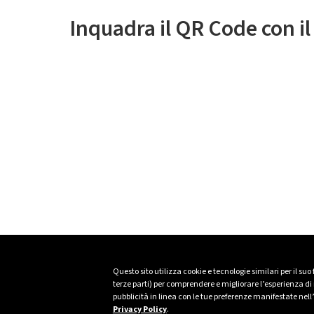
Inquadra il QR Code con i
Questo sito utilizza cookie e tecnologie similari per il suo
terze parti) per comprendere e migliorare l’esperienza di n
pubblicità in linea con le tue preferenze manifestate nell
Privacy Policy
.