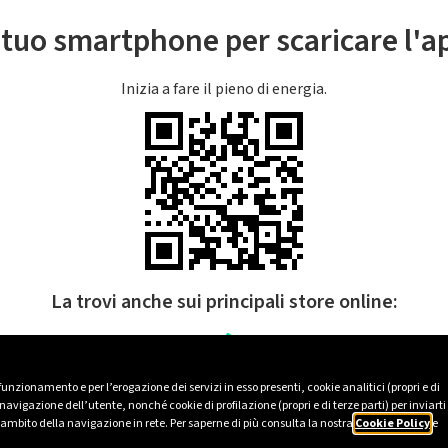
l tuo smartphone per scaricare l'
Inizia a fare il pieno di energia.
La trovi anche sui principali store online:
 funzionamento e per l’erogazione dei servizi in esso presenti, cookie analitici (propri e di
avigazione dell’utente, nonché cookie di profilazione (propri e di terze parti) per inviarti
’ambito della navigazione in rete. Per saperne di più consulta la nostra
Cookie Policy
e