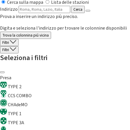
Cerca sulla mappa
Lista delle stazioni
Indirizzo
Cerca
Prova a inserire un indirizzo più preciso.
Digita e seleziona l'indirizzo per trovare le colonnine disponibili
Trova la colonnina piú vicina
Filtri
Filtri
Seleziona i filtri
Presa
TYPE 2
CCS COMBO
CHAdeMO
TYPE 1
TYPE 3A