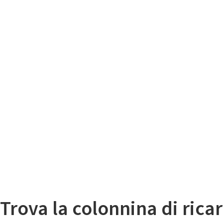
Il
Mappa colonnine di ricarica auto elettriche
Trova la colonnina di ricar