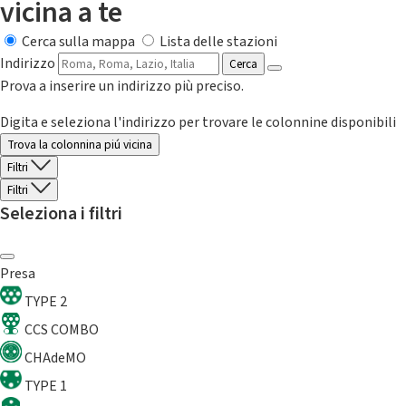
vicina a te
Cerca sulla mappa
Lista delle stazioni
Indirizzo
Cerca
Prova a inserire un indirizzo più preciso.
Digita e seleziona l'indirizzo per trovare le colonnine disponibili
Trova la colonnina piú vicina
Filtri
Filtri
Seleziona i filtri
Presa
TYPE 2
CCS COMBO
CHAdeMO
TYPE 1