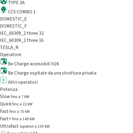
TYPE 3A
CCS COMBO 1
DOMESTIC_E
DOMESTIC_F
IEC_60309_2 three 32
IEC_60309_2 three 16
TESLA_R
Operatore
Be Charge accessibili h24
Be Charge ospitate da una struttura privata
Altri operatori
Potenza
Slow
fino a 7 kW
Quick
fino a 22 kW
Fast
fino a 75 kW
Fast+
fino a 149 kW
Ultrafast
superiori a 150 kW