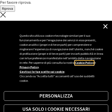
Per favore riprova.
Riprova
C'è un problema con il recupero dei
×
dati.
Questo sito utilizza cookie e tecnologie similari per il suo
funzionamento e per l’erogazione dei servizi in esso presenti,
Per favore riprova piú tardi
cookie analitici (propri e di terze parti) per comprendere e
migliorare l’esperienza di navigazione dell’utente, nonché cookie
Chiudi
di profilazione (propri e di terze parti) per inviarti pubblicità in linea
con le tue preferenze manifestate nell’ambito della navigazione
in rete. Per saperne di più consulta la nostra
Cookie Policy
e
Privacy Policy
.
Sei un’azienda o una PA?
Gestisci le tue scelte sui cookie
.
Cliccando su "Accetta tutti" acconsenti all’uso dei suddetti
cookie.
Trova la soluzione più giusta per te.
PERSONALIZZA
Richiedi una colonnina
USA SOLO I COOKIE NECESSARI