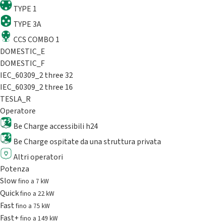
TYPE 1
TYPE 3A
CCS COMBO 1
DOMESTIC_E
DOMESTIC_F
IEC_60309_2 three 32
IEC_60309_2 three 16
TESLA_R
Operatore
Be Charge accessibili h24
Be Charge ospitate da una struttura privata
Altri operatori
Potenza
Slow
fino a 7 kW
Quick
fino a 22 kW
Fast
fino a 75 kW
Fast+
fino a 149 kW